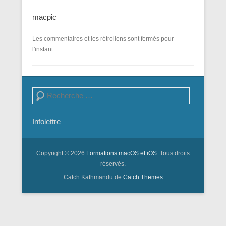
macpic
Les commentaires et les rétroliens sont fermés pour
l'instant.
Recherche
Infolettre
Copyright © 2026
Formations macOS et iOS
Tous droits
réservés.
Catch Kathmandu de
Catch Themes