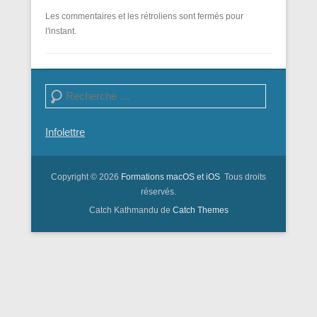
Les commentaires et les rétroliens sont fermés pour
l'instant.
Recherche
Infolettre
Copyright © 2026
Formations macOS et iOS
Tous droits
réservés.
Catch Kathmandu de
Catch Themes